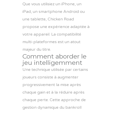
Que vous utilisiez un iPhone, un
iPad, un smartphone Android ou
une tablette, Chicken Road
propose une expérience adaptée à
votre appareil. La compatibilité
multi-plateformes est un atout
majeur du titre.
Comment aborder le
jeu intelligemment
Une technique utilisée par certains
joueurs consiste à augmenter
progressivement la mise après
chaque gain et à la réduire après
chaque perte. Cette approche de
gestion dynamique du bankroll