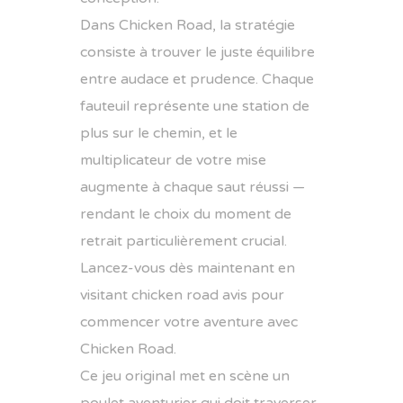
Dans Chicken Road, la stratégie
consiste à trouver le juste équilibre
entre audace et prudence. Chaque
fauteuil représente une station de
plus sur le chemin, et le
multiplicateur de votre mise
augmente à chaque saut réussi —
rendant le choix du moment de
retrait particulièrement crucial.
Lancez-vous dès maintenant en
visitant
chicken road avis
pour
commencer votre aventure avec
Chicken Road.
Ce jeu original met en scène un
poulet aventurier qui doit traverser