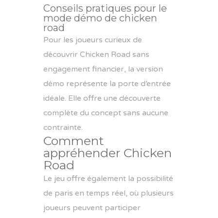
Conseils pratiques pour le
mode démo de chicken
road
Pour les joueurs curieux de
découvrir Chicken Road sans
engagement financier, la version
démo représente la porte d’entrée
idéale. Elle offre une découverte
complète du concept sans aucune
contrainte.
Comment
appréhender Chicken
Road
Le jeu offre également la possibilité
de paris en temps réel, où plusieurs
joueurs peuvent participer