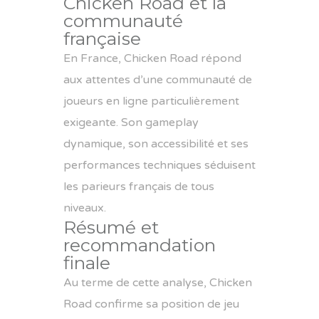
Chicken Road et la
communauté
française
En France, Chicken Road répond
aux attentes d’une communauté de
joueurs en ligne particulièrement
exigeante. Son gameplay
dynamique, son accessibilité et ses
performances techniques séduisent
les parieurs français de tous
niveaux.
Résumé et
recommandation
finale
Au terme de cette analyse, Chicken
Road confirme sa position de jeu