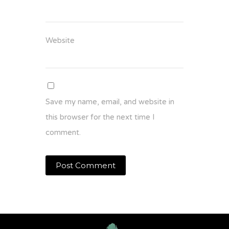
Website
Save my name, email, and website in
this browser for the next time I
comment.