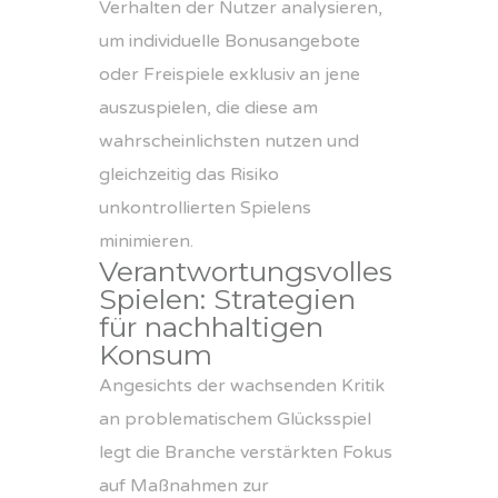
Verhalten der Nutzer analysieren,
um individuelle Bonusangebote
oder Freispiele exklusiv an jene
auszuspielen, die diese am
wahrscheinlichsten nutzen und
gleichzeitig das Risiko
unkontrollierten Spielens
minimieren.
Verantwortungsvolles
Spielen: Strategien
für nachhaltigen
Konsum
Angesichts der wachsenden Kritik
an problematischem Glücksspiel
legt die Branche verstärkten Fokus
auf Maßnahmen zur