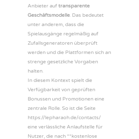
Anbieter auf
transparente
Geschäftsmodelle
. Das bedeutet
unter anderem, dass die
Spielausgänge regelmäßig auf
Zufallsgeneratoren überprüft
werden und die Plattformen sich an
strenge gesetzliche Vorgaben
halten.
In diesem Kontext spielt die
Verfügbarkeit von geprüften
Bonussen und Promotionen eine
zentrale Rolle. So ist die Seite
https://lepharaoh.de/contacts/
eine verlässliche Anlaufstelle für
Nutzer, die nach **kostenlose