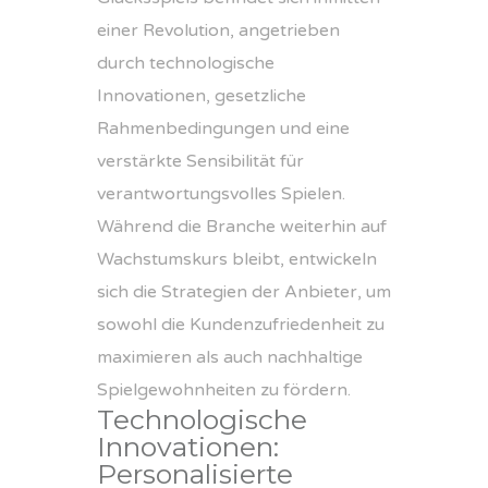
einer Revolution, angetrieben
durch technologische
Innovationen, gesetzliche
Rahmenbedingungen und eine
verstärkte Sensibilität für
verantwortungsvolles Spielen.
Während die Branche weiterhin auf
Wachstumskurs bleibt, entwickeln
sich die Strategien der Anbieter, um
sowohl die Kundenzufriedenheit zu
maximieren als auch nachhaltige
Spielgewohnheiten zu fördern.
Technologische
Innovationen:
Personalisierte