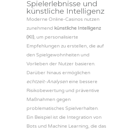
Spielerlebnisse und
künstliche Intelligenz
Moderne Online-Casinos nutzen
zunehmend
künstliche Intelligenz
(KI)
, um personalisierte
Empfehlungen zu erstellen, die auf
den Spielgewohnheiten und
Vorlieben der Nutzer basieren.
Darüber hinaus ermöglichen
echtzeit-Analysen
eine bessere
Risikobewertung und präventive
Maßnahmen gegen
problematisches Spielverhalten.
Ein Beispiel ist die Integration von
Bots und Machine Learning, die das