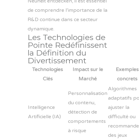
Neuheit entdecken
, il est essentiel
de comprendre l’importance de la
R&D continue dans ce secteur
dynamique.
Les Technologies de
Pointe Redéfinissent
la Définition du
Divertissement
Technologies
Impact sur le
Exemples
Clés
Marché
concrets
Algorithmes
Personnalisation
adaptatifs p
du contenu,
Intelligence
ajuster la
détection de
Artificielle (IA)
difficulté ou
comportements
recommande
à risque
des jeux